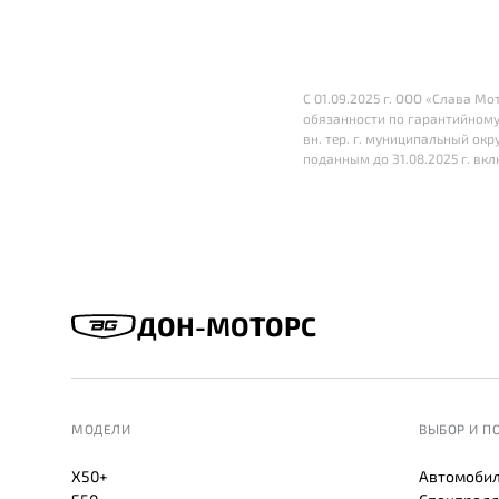
С 01.09.2025 г. ООО «Слава М
обязанности по гарантийному
вн. тер. г. муниципальный окру
поданным до 31.08.2025 г. вк
ДОН-МОТОРС
МОДЕЛИ
ВЫБОР И П
X50+
Автомобил