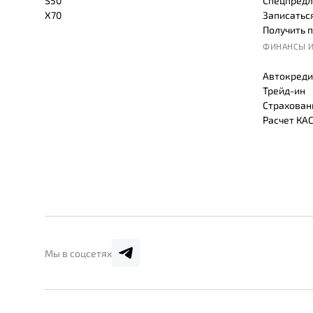
S50
Спецпредл
X70
Записаться
Получить 
ФИНАНСЫ И
Автокреди
Трейд-ин
Страхован
Расчет КА
Мы в соцсетях