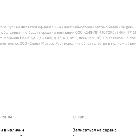
оторс Рус» не является официальным дистрибьютором автомобилей «Belgee», с 
 обслуживанию будут переданы компании ООО «ДЖИЛИ-МОТОРС» (ИНН: 77166415
г Марьина Роща, ул. Двинцев, д. 12, к. 1, эт. 5, пом/ком I/8). По заявкам на
лючительно, ООО «Слава Моторс Рус» исполнит обязательства в полном объем
ОКУПКА
СЕРВИС
и в наличии
Записаться на сервис