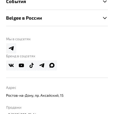
События
Клиентская поддержка
Калькулятор ТО
Новости
Помощь на дорогах
Belgee в России
Контакты
Belgee Линк
О бренде
Belgee Клуб
О дилерском центре
Мы в соцсетях
Belgee Плюс
Правовая информация
Реферальная программа
Бренд в соцсетях
Адрес
Ростов-на-Дону, пр. Аксайский, 15
Продажи