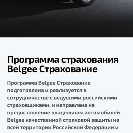
ПОДДЕРЖКА
Автокредит
О дилерском центре
Трейд-ин
Гарантия Belgee
Правовая информация
Яркий кроссовер
Страхование
Belgee Линк
от 2 219 990 ₽*
Расчет КАСКО
Belgee Клуб
Обзор
В наличии
Belgee Плюс
Программа страхования
Реферальная программа
S50
Belgee Страхование
Клиентская поддержка
Помощь на дорогах
Программа Belgee Страхование
подготовлена и реализуется в
сотрудничестве с ведущими российскими
страховщиками, и направлена на
предоставление владельцам автомобилей
Belgee качественной страховой защиты на
всей территории Российской Федерации и
Узнайте о специальных выгодах при покупке
Элегантный и практичный седан
автомобиля Belgee