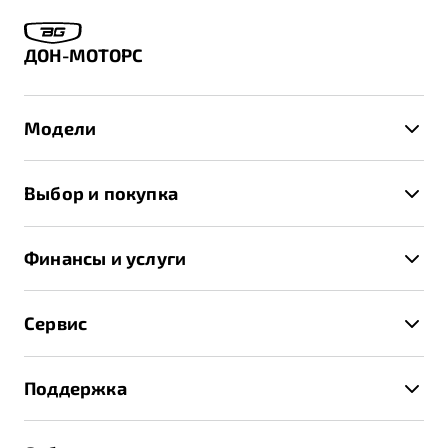
ДОН-МОТОРС
Модели
X50+
Выбор и покупка
S50
Автомобили в наличии
X70
Финансы и услуги
Спецпредложения и Акции
Автокредит
Записаться на тест-драйв
Сервис
Трейд-ин
Получить предложение
Записаться на сервис
Страхование
Поддержка
Руководство по эксплуатации
Расчет КАСКО
Гарантия Belgee
Техническое обслуживание