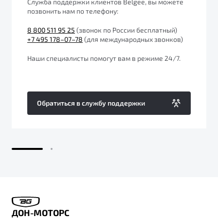
Служба поддержки клиентов Belgee, вы можете
от 1 699 990 ₽*
позвонить нам по телефону:
Подробно
8 800 511 95 25
(звонок по России бесплатный)
Обзор
В наличии
+7 495 178–07–78
(для международных звонков)
X70
Будьте еще более уверены на дорогах с программой
Наши специалисты помогут вам в режиме 24/7.
"Помощь на дорогах"
Автомобили в наличии
Тест-драйв
Преимущества программы
Автокредит
Обратиться в службу поддержки
Спецпредложения
Запись на сервис
Калькулятор ТО
Универсальный кроссовер
Клиентская поддержка
от 2 499 990 ₽*
Обзор
В наличии
ДОН-МОТОРС