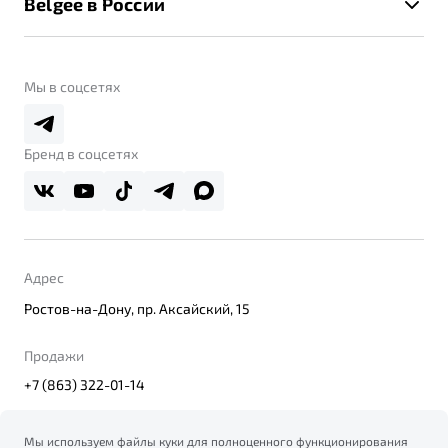
Belgee в России
Контакты
Belgee Линк
О бренде
Belgee Клуб
О дилерском центре
Мы в соцсетях
Belgee Плюс
Правовая информация
Реферальная программа
Бренд в соцсетях
Адрес
Ростов-на-Дону, пр. Аксайский, 15
Продажи
+7 (863) 322-01-14
Мы используем файлы куки для полноценного функционирования