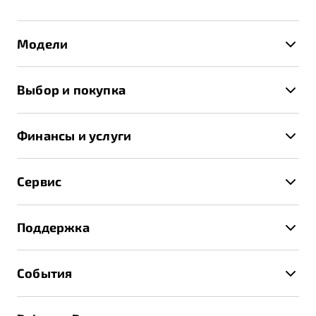
Модели
X50+
Выбор и покупка
S50
Автомобили в наличии
X70
Финансы и услуги
Спецпредложения и Акции
Автокредит
Записаться на тест-драйв
Сервис
Трейд-ин
Получить предложение
Записаться на сервис
Страхование
Поддержка
Руководство по эксплуатации
Расчет КАСКО
Гарантия Belgee
Техническое обслуживание
События
Клиентская поддержка
Калькулятор ТО
Новости
Помощь на дорогах