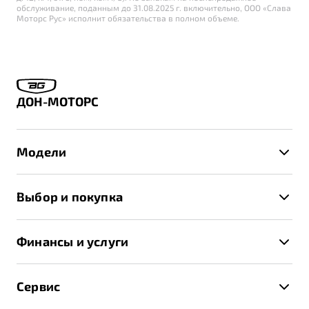
обслуживание, поданным до 31.08.2025 г. включительно, ООО «Слава
Моторс Рус» исполнит обязательства в полном объеме.
ДОН-МОТОРС
Модели
X50+
Выбор и покупка
S50
Автомобили в наличии
X70
Финансы и услуги
Спецпредложения и Акции
Автокредит
Записаться на тест-драйв
Сервис
Трейд-ин
Получить предложение