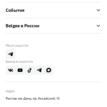
Расчет КАСКО
Гарантия Belgee
Техническое обслуживание
События
Клиентская поддержка
Калькулятор ТО
Новости
Помощь на дорогах
Belgee в России
Контакты
Belgee Линк
О бренде
Belgee Клуб
О дилерском центре
Мы в соцсетях
Belgee Плюс
Правовая информация
Реферальная программа
Бренд в соцсетях
Адрес
Ростов-на-Дону, пр. Аксайский, 15