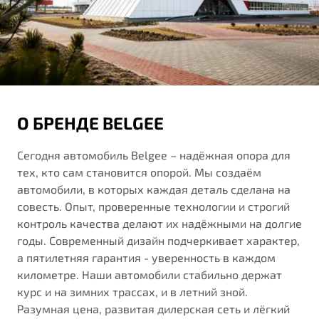
от 1 699 990 ₽*
Подробно
Обзор
В наличии
X70
Будьте еще более уверены на дорогах с программой
"Помощь на дорогах"
Автомобили в наличии
О БРЕНДЕ BELGEE
Тест-драйв
Преимущества программы
Автокредит
Сегодня автомобиль Belgee – надёжная опора для
Спецпредложения
тех, кто сам становится опорой. Мы создаём
автомобили, в которых каждая деталь сделана на
Запись на сервис
совесть. Опыт, проверенные технологии и строгий
Калькулятор ТО
контроль качества делают их надёжными на долгие
Универсальный кроссовер
Клиентская поддержка
годы. Современный дизайн подчеркивает характер,
а пятилетняя гарантия - уверенность в каждом
от 2 499 990 ₽*
километре. Наши автомобили стабильно держат
курс и на зимних трассах, и в летний зной.
Обзор
В наличии
Разумная цена, развитая дилерская сеть и лёгкий