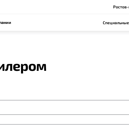
Ростов-
пании
Специальные
дилером