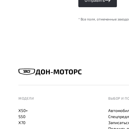
Отправить
* Все поля, отмеченные звезд
ДОН-МОТОРС
МОДЕЛИ
ВЫБОР И П
X50+
Автомобил
S50
Спецпредл
X70
Записаться
Получить 