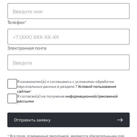
от 1 699 990 ₽*
Подробно
Обзор
В наличии
Телефон
*
X70
Будьте еще более уверены на дорогах с программой
"Помощь на дорогах"
Автомобили в наличии
Электронная почта
Тест-драйв
Преимущества программы
Автокредит
Спецпредложения
Я ознакомлен(а) и соглашаюсь с условиями обработки
персональных данных в разделе 7
Условий пользования
Запись на сервис
сайтом
*
Калькулятор ТО
Я согласен(а) на получение
информационной/рекламной
рассылки
Универсальный кроссовер
Клиентская поддержка
от 2 499 990 ₽*
Отправить заявку
Обзор
В наличии
* Все поля, отмеченные звездочкой, являются обязательными для