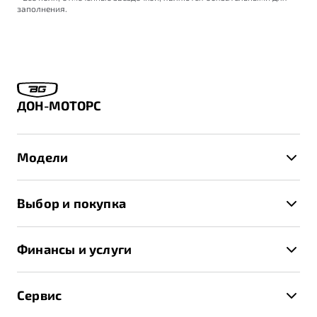
заполнения.
ДОН-МОТОРС
Модели
X50+
Выбор и покупка
S50
Автомобили в наличии
X70
Финансы и услуги
Спецпредложения и Акции
Автокредит
Записаться на тест-драйв
Сервис
Трейд-ин
Получить предложение