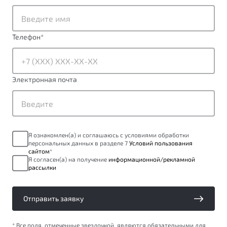
от 1 699 990 ₽*
Подробно
Обзор
В наличии
Телефон
*
X70
Будьте еще более уверены на дорогах с программой
"Помощь на дорогах"
Автомобили в наличии
Электронная почта
Тест-драйв
Преимущества программы
Автокредит
Спецпредложения
Я ознакомлен(а) и соглашаюсь с условиями обработки
персональных данных в разделе 7
Условий пользования
Запись на сервис
сайтом
*
Калькулятор ТО
Я согласен(а) на получение
информационной/рекламной
рассылки
Универсальный кроссовер
Клиентская поддержка
от 2 499 990 ₽*
Отправить заявку
Обзор
В наличии
* Все поля, отмеченные звездочкой, являются обязательными для