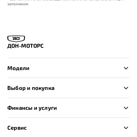
заполнения.
ДОН-МОТОРС
Модели
X50+
Выбор и покупка
S50
Автомобили в наличии
X70
Финансы и услуги
Спецпредложения и Акции
Автокредит
Записаться на тест-драйв
Сервис
Трейд-ин
Получить предложение