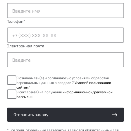
от 1 699 990 ₽*
Подробно
Обзор
В наличии
Телефон
*
X70
Будьте еще более уверены на дорогах с программой
"Помощь на дорогах"
Автомобили в наличии
Электронная почта
Тест-драйв
Преимущества программы
Автокредит
Спецпредложения
Я ознакомлен(а) и соглашаюсь с условиями обработки
персональных данных в разделе 7
Условий пользования
Запись на сервис
сайтом
*
Калькулятор ТО
Я согласен(а) на получение
информационной/рекламной
рассылки
Универсальный кроссовер
Клиентская поддержка
от 2 499 990 ₽*
Отправить заявку
Обзор
В наличии
* Все поля, отмеченные звездочкой, являются обязательными для