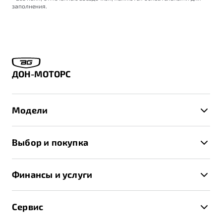
заполнения.
ДОН-МОТОРС
Модели
X50+
Выбор и покупка
S50
Автомобили в наличии
X70
Финансы и услуги
Спецпредложения и Акции
Автокредит
Записаться на тест-драйв
Сервис
Трейд-ин
Получить предложение