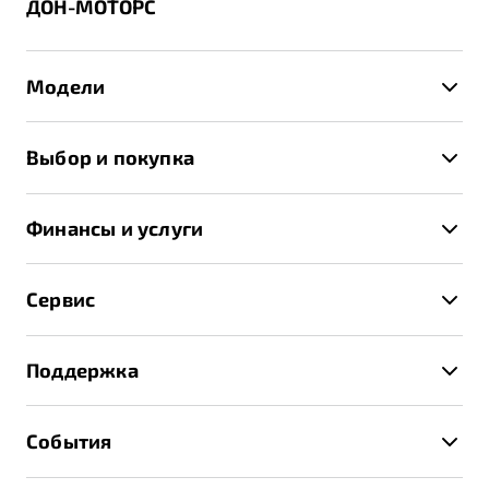
ДОН-МОТОРС
Модели
X50+
Выбор и покупка
S50
Автомобили в наличии
X70
Финансы и услуги
Спецпредложения и Акции
Автокредит
Записаться на тест-драйв
Сервис
Трейд-ин
Получить предложение
Записаться на сервис
Страхование
Поддержка
Руководство по эксплуатации
Расчет КАСКО
Гарантия Belgee
Техническое обслуживание
События
Клиентская поддержка
Калькулятор ТО
Новости