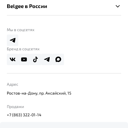
Помощь на дорогах
Belgee в России
Контакты
Belgee Линк
О бренде
Belgee Клуб
О дилерском центре
Мы в соцсетях
Belgee Плюс
Правовая информация
Реферальная программа
Бренд в соцсетях
Адрес
Ростов-на-Дону, пр. Аксайский, 15
Продажи
+7 (863) 322-01-14