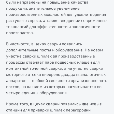
были направлены на повышение качества
от 1 699 990 ₽*
продукции, значительное увеличение
Подробно
производственных мощностей для удовлетворения
Обзор
В наличии
растущего спроса, а также внедрение современных
технологий для эффективности и экологичности
X70
Будьте еще более уверены на дорогах с программой
производства.
"Помощь на дорогах"
Автомобили в наличии
Тест-драйв
В частности, в цехах сварки появились
Преимущества программы
Автокредит
дополнительные посты и оборудование. На новом
Спецпредложения
участке сварки шпилек за производственные
процессы отвечает пара подвесных клещей для
контактной точечной сварки, а на участке сварки
Запись на сервис
моторного отсека внедрено двадцать аналогичных
Калькулятор ТО
аппаратов — в общей сложности организовано пять
Универсальный кроссовер
Клиентская поддержка
постов, на каждом из которых насчитывается по
от 2 499 990 ₽*
четыре единицы оборудования.
Кроме того, в цехах сварки появились две новые
Обзор
В наличии
станции для приварки шпилек перегородки