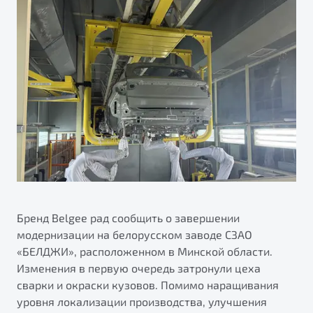
ПОДДЕРЖКА
Автокредит
О дилерском центре
Трейд-ин
Гарантия Belgee
Правовая информация
Яркий кроссовер
Страхование
Belgee Линк
от 2 219 990 ₽*
Расчет КАСКО
Belgee Клуб
Обзор
В наличии
Belgee Плюс
Реферальная программа
S50
Клиентская поддержка
Помощь на дорогах
Бренд Belgee рад сообщить о завершении
модернизации на белорусском заводе СЗАО
«БЕЛДЖИ», расположенном в Минской области.
Изменения в первую очередь затронули цеха
сварки и окраски кузовов. Помимо наращивания
Узнайте о специальных выгодах при покупке
уровня локализации производства, улучшения
Элегантный и практичный седан
автомобиля Belgee