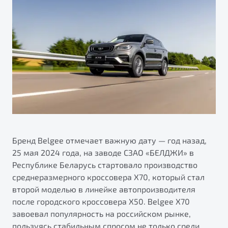
ПОДДЕРЖКА
Автокредит
О дилерском центре
Трейд-ин
Гарантия Belgee
Правовая информация
Яркий кроссовер
Страхование
Belgee Линк
от 2 219 990 ₽*
Расчет КАСКО
Belgee Клуб
Обзор
В наличии
Belgee Плюс
Реферальная программа
S50
Клиентская поддержка
Помощь на дорогах
Бренд Belgee отмечает важную дату — год назад,
25 мая 2024 года, на заводе СЗАО «БЕЛДЖИ» в
Республике Беларусь стартовало производство
среднеразмерного кроссовера Х70, который стал
второй моделью в линейке автопроизводителя
после городского кроссовера X50. Belgee X70
завоевал популярность на российском рынке,
Узнайте о специальных выгодах при покупке
Элегантный и практичный седан
пользуясь стабильным спросом не только среди
автомобиля Belgee