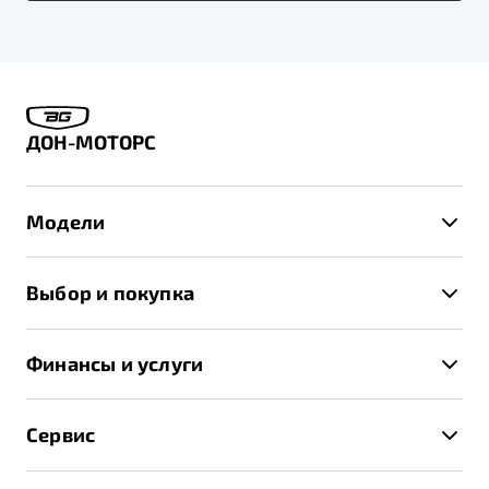
ДОН-МОТОРС
Модели
X50+
Выбор и покупка
S50
Автомобили в наличии
X70
Финансы и услуги
Спецпредложения и Акции
Автокредит
Записаться на тест-драйв
Сервис
Трейд-ин
Получить предложение
Записаться на сервис