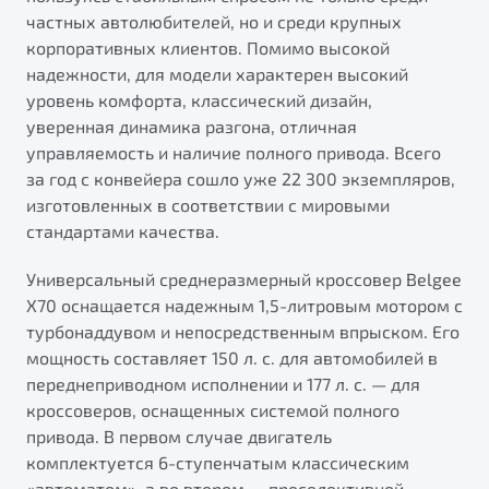
от 1 699 990 ₽*
частных автолюбителей, но и среди крупных
Подробно
корпоративных клиентов. Помимо высокой
Обзор
В наличии
надежности, для модели характерен высокий
уровень комфорта, классический дизайн,
уверенная динамика разгона, отличная
X70
Будьте еще более уверены на дорогах с программой
"Помощь на дорогах"
управляемость и наличие полного привода. Всего
Автомобили в наличии
за год с конвейера сошло уже 22 300 экземпляров,
Тест-драйв
Преимущества программы
изготовленных в соответствии с мировыми
Автокредит
стандартами качества.
Спецпредложения
Универсальный среднеразмерный кроссовер Belgee
X70 оснащается надежным 1,5-литровым мотором с
Запись на сервис
турбонаддувом и непосредственным впрыском. Его
Калькулятор ТО
мощность составляет 150 л. с. для автомобилей в
Универсальный кроссовер
Клиентская поддержка
переднеприводном исполнении и 177 л. с. — для
от 2 499 990 ₽*
кроссоверов, оснащенных системой полного
привода. В первом случае двигатель
Обзор
В наличии
комплектуется 6-ступенчатым классическим
«автоматом», а во втором — преселективной