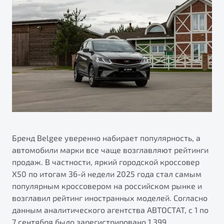
ПОДДЕРЖКА
Автокредит
О дилерском центре
Трейд-ин
Гарантия Belgee
Правовая информация
Яркий кроссовер
Страхование
Belgee Линк
от 2 219 990 ₽*
Расчет КАСКО
Belgee Клуб
Обзор
В наличии
Belgee Плюс
Реферальная программа
S50
Клиентская поддержка
Помощь на дорогах
Бренд Belgee уверенно набирает популярность, а
автомобили марки все чаще возглавляют рейтинги
продаж. В частности, яркий городской кроссовер
X50 по итогам 36-й недели 2025 года стал самым
популярным кроссовером на российском рынке и
возглавил рейтинг иностранных моделей. Согласно
данным аналитического агентства АВТОСТАТ, с 1 по
Узнайте о специальных выгодах при покупке
Элегантный и практичный седан
7 сентября было зарегистрировано 1 399
автомобиля Belgee