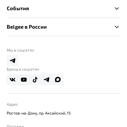
Гарантия Belgee
Техническое обслуживание
События
Клиентская поддержка
Калькулятор ТО
Новости
Помощь на дорогах
Belgee в России
Контакты
Belgee Линк
О бренде
Belgee Клуб
О дилерском центре
Мы в соцсетях
Belgee Плюс
Правовая информация
Реферальная программа
Бренд в соцсетях
Адрес
Ростов-на-Дону, пр. Аксайский, 15
Продажи