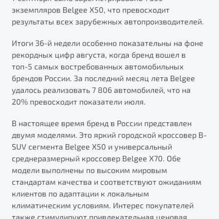
от 1 699 990 ₽*
экземпляров Belgee X50, что превосходит
Подробно
результаты всех зарубежных автопроизводителей.
Обзор
В наличии
Итоги 36-й недели особенно показательны на фоне
рекордных цифр августа, когда бренд вошел в
X70
Будьте еще более уверены на дорогах с программой
топ-5 самых востребованных автомобильных
"Помощь на дорогах"
Автомобили в наличии
брендов России. За последний месяц лета Belgee
Тест-драйв
Преимущества программы
удалось реализовать 7 806 автомобилей, что на
Автокредит
20% превосходит показатели июля.
Спецпредложения
В настоящее время бренд в России представлен
двумя моделями. Это яркий городской кроссовер B-
Запись на сервис
SUV сегмента Belgee X50 и универсальный
Калькулятор ТО
среднеразмерный кроссовер Belgee X70. Обе
Универсальный кроссовер
Клиентская поддержка
модели выполнены по высоким мировым
от 2 499 990 ₽*
стандартам качества и соответствуют ожиданиям
клиентов по адаптации к локальным
Обзор
В наличии
климатическим условиям. Интерес покупателей
также стимулируют привлекательная ценовая