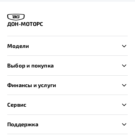
ДОН-МОТОРС
Модели
X50+
Выбор и покупка
S50
Автомобили в наличии
X70
Финансы и услуги
Спецпредложения и Акции
Автокредит
Записаться на тест-драйв
Сервис
Трейд-ин
Получить предложение
Записаться на сервис
Страхование
Поддержка
Руководство по эксплуатации
Расчет КАСКО