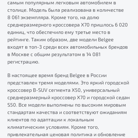
самым популярным легковым автомобилем в
от 1 699 990 ₽*
столице. Модель была реализована в количестве
Подробно
8 061 экземпляра. Кроме того, на долю
Обзор
В наличии
среднеразмерного кроссовера X70 пришлось 6 020
единиц, что обеспечило ему третье место в
X70
Будьте еще более уверены на дорогах с программой
рейтинге. Таким образом, две модели Belgee
"Помощь на дорогах"
Автомобили в наличии
входят в топ-3 среди всех автомобильных брендов
Тест-драйв
в Москве с общим результатом в 14 081
Преимущества программы
Автокредит
регистрацию.
Спецпредложения
В настоящее время бренд Belgee в России
представлен тремя моделями. Это яркий городской
Запись на сервис
кроссовер B-SUV сегмента X50, универсальный
Калькулятор ТО
среднеразмерный кроссовер X70 и городской седан
Универсальный кроссовер
Клиентская поддержка
S50. Все модели выполнены по высоким мировым
от 2 499 990 ₽*
стандартам качества и соответствуют ожиданиям
клиентов по адаптации к локальным
климатическим условиям. Кроме того,
Обзор
В наличии
привлекательная ценовая политика и обновление