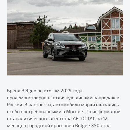
ПОДДЕРЖКА
Автокредит
О дилерском центре
Трейд-ин
Гарантия Belgee
Правовая информация
Яркий кроссовер
Страхование
Belgee Линк
от 2 219 990 ₽*
Расчет КАСКО
Belgee Клуб
Обзор
В наличии
Belgee Плюс
Реферальная программа
S50
Клиентская поддержка
Помощь на дорогах
Бренд Belgee по итогам 2025 года
продемонстрировал отличную динамику продаж в
России. В частности, автомобили марки оказались
особо востребованными в Москве. По информации
от аналитического агентства АВТОСТАТ, за 12
Узнайте о специальных выгодах при покупке
месяцев городской кроссовер Belgee X50 стал
Элегантный и практичный седан
автомобиля Belgee