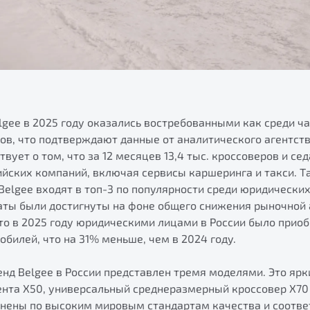
gee в 2025 году оказались востребованными как среди ча
ов, что подтверждают данные от аналитического агентст
твует о том, что за 12 месяцев 13,4 тыс. кроссоверов и с
ийских компаний, включая сервисы каршеринга и такси. Т
elgee входят в топ-3 по популярности среди юридических 
аты были достигнуты на фоне общего снижения рыночной 
о в 2025 году юридическими лицами в России было приобр
билей, что на 31% меньше, чем в 2024 году.
нд Belgee в России представлен тремя моделями. Это ярк
ента X50, универсальный среднеразмерный кроссовер X70 
лнены по высоким мировым стандартам качества и соотв