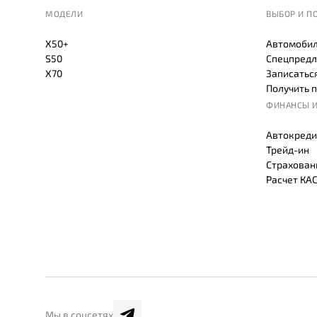
МОДЕЛИ
ВЫБОР И П
X50+
Автомобил
S50
Спецпредл
X70
Записаться
Получить 
ФИНАНСЫ И
Автокреди
Трейд-ин
Страхован
Расчет КА
Мы в соцсетях