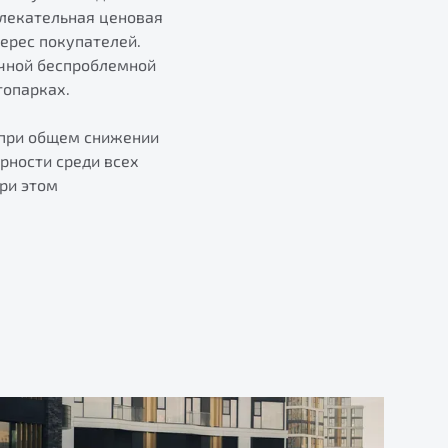
влекательная ценовая
ерес покупателей.
очной беспроблемной
топарках.
% при общем снижении
рности среди всех
ри этом