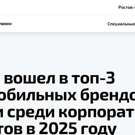
Ростов-
пании
Специальные
 вошел в топ-3
обильных бренд
и среди корпора
ов в 2025 году