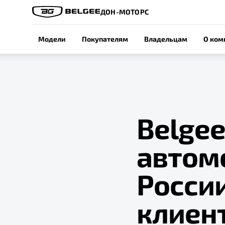
ДОН-МОТОРС
Модели
Покупателям
Владельцам
О ком
Belgee
автом
Росси
клиент