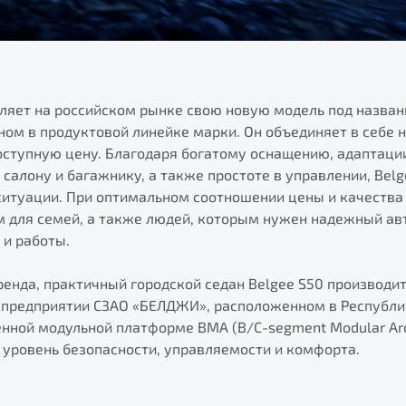
вляет на российском рынке свою новую модель под назван
ом в продуктовой линейке марки. Он объединяет в себе 
оступную цену. Благодаря богатому оснащению, адаптаци
салону и багажнику, а также простоте в управлении, Bel
итуации. При оптимальном соотношении цены и качества
 для семей, а также людей, которым нужен надежный ав
 и работы.
ренда, практичный городской седан Belgee S50 производит
предприятии СЗАО «БЕЛДЖИ», расположенном в Республи
нной модульной платформе BMA (B/С-segment Modular Arch
 уровень безопасности, управляемости и комфорта.