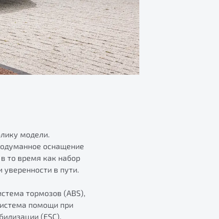
блику модели.
продуманное оснащение
в то время как набор
 уверенности в пути.
стема тормозов (ABS),
система помощи при
билизации (ESC),