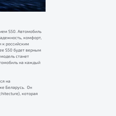
ием S50. Автомобиль
надежность, комфорт,
и к российским
gee S50 будет верным
 модель станет
томобиль на каждый
ся на
ке Беларусь. Он
itecture), которая