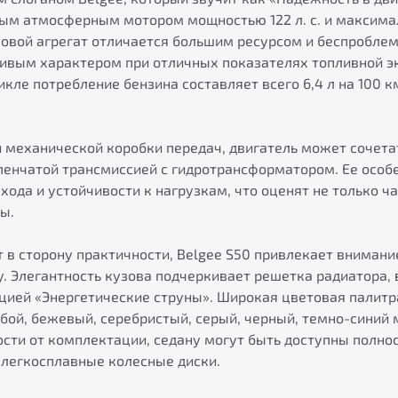
вым атмосферным мотором мощностью 122 л. с. и максим
ловой агрегат отличается большим ресурсом и беспроблем
ивым характером при отличных показателях топливной э
ле потребление бензина составляет всего 6,4 л на 100 к
 механической коробки передач, двигатель может сочета
пенчатой трансмиссией с гидротрансформатором. Ее особ
хода и устойчивости к нагрузкам, что оценят не только ча
ы.
 в сторону практичности, Belgee S50 привлекает внимани
. Элегантность кузова подчеркивает решетка радиатора,
пцией «Энергетические струны». Широкая цветовая палитр
убой, бежевый, серебристый, серый, черный, темно-синий 
ости от комплектации, седану могут быть доступны полно
 легкосплавные колесные диски.