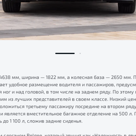
4638 мм, ширина — 1822 мм, а колесная база — 2650 мм. 
ает удобное размещение водителя и пассажиров, предус
я ног и над головой, в том числе на заднем ряду. По этом
ним из лучших представителей в своем классе. Низкий це
положиться третьему пассажиру посредине на втором ряд
 является вместительное багажное отделение на 500 л. 
до 1 100 л, сложив задние сиденья.
м слоганом Belgee, который звучит как «Надежность в дв