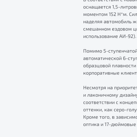
оснащается 1,5-литро
моментом 152 Н*м. Си
наделяя автомобиль ж
смешанном ездовом цик
использование АИ-92).
Помимо 5-ступенчатой
автоматической 6-сту
образцовой плавности 
корпоративные клиент
Несмотря на приоритет
и лаконичному дизайну
соответствии с конце
оттенки, как серо-гол
Кроме того, в зависим
оптика и 17-дюймовые