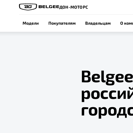
ДОН-МОТОРС
Модели
Покупателям
Владельцам
О ком
Belgee
росси
городс