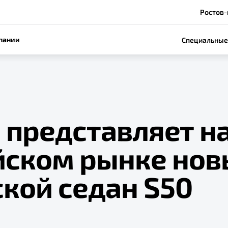
Ростов-
пании
Специальные
 представляет н
йском рынке нов
кой седан S50