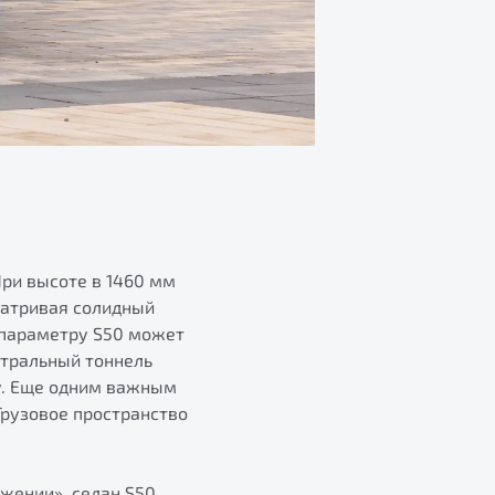
При высоте в 1460 мм
матривая солидный
у параметру S50 может
нтральный тоннель
у. Еще одним важным
Грузовое пространство
ижении», седан S50