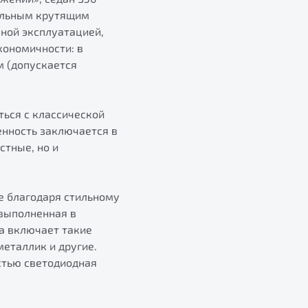
альным крутящим
ной эксплуатацией,
кономичности: в
м (допускается
ться с классической
енность заключается в
стные, но и
е благодаря стильному
 выполненная в
а включает такие
металлик и другие.
стью светодиодная