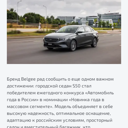
ПОДДЕРЖКА
Автокредит
О дилерском центре
Трейд-ин
Гарантия Belgee
Правовая информация
Яркий кроссовер
Страхование
Belgee Линк
от 2 219 990 ₽*
Расчет КАСКО
Belgee Клуб
Обзор
В наличии
Belgee Плюс
Реферальная программа
S50
Клиентская поддержка
Помощь на дорогах
Бренд Belgee рад сообщить о еще одном важном
достижении: городской седан S50 стал
победителем ежегодного конкурса «Автомобиль
года в России» в номинации «Новинка года в
массовом сегменте». Модель объединяет в себе
высокую надежность, оптимальное оснащение,
адаптацию к российским условиям, просторный
Узнайте о специальных выгодах при покупке
Элегантный и практичный седан
салон и вместительный багажник, что
автомобиля Belgee