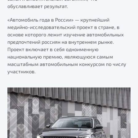
от 1 699 990 ₽*
обуславливает результат.
Подробно
«Автомобиль года в России» — крупнейший
Обзор
В наличии
медийно-исследовательский проект в стране, в
основе которого лежит изучение автомобильных
X70
Будьте еще более уверены на дорогах с программой
предпочтений россиян на внутреннем рынке.
"Помощь на дорогах"
Автомобили в наличии
Проект включает в себя одноименную
Тест-драйв
Преимущества программы
национальную премию, являющуюся самым
Автокредит
масштабным автомобильным конкурсом по числу
Спецпредложения
участников.
Запись на сервис
Калькулятор ТО
Универсальный кроссовер
Клиентская поддержка
от 2 499 990 ₽*
Обзор
В наличии