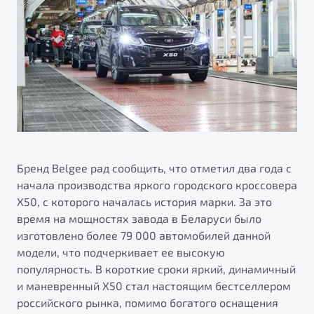
ПОДДЕРЖКА
Автокредит
О дилерском центре
Трейд-ин
Гарантия Belgee
Правовая информация
Яркий кроссовер
Страхование
Belgee Линк
от 2 219 990 ₽*
Расчет КАСКО
Belgee Клуб
Обзор
В наличии
Belgee Плюс
Реферальная программа
S50
Клиентская поддержка
Бренд Belgee рад сообщить, что отметил два года с
начала производства яркого городского кроссовера
Помощь на дорогах
X50, с которого началась история марки. За это
время на мощностях завода в Беларуси было
изготовлено более 79 000 автомобилей данной
модели, что подчеркивает ее высокую
популярность. В короткие сроки яркий, динамичный
и маневренный Х50 стал настоящим бестселлером
Узнайте о специальных выгодах при покупке
российского рынка, помимо богатого оснащения
Элегантный и практичный седан
автомобиля Belgee