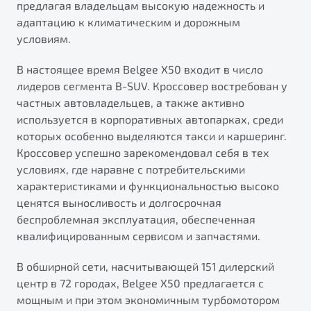
предлагая владельцам высокую надежность и
от 1 699 990 ₽*
адаптацию к климатическим и дорожным
Подробно
условиям.
Обзор
В наличии
В настоящее время Belgee X50 входит в число
X70
Будьте еще более уверены на дорогах с программой
лидеров сегмента B-SUV. Кроссовер востребован у
"Помощь на дорогах"
Автомобили в наличии
частных автовладельцев, а также активно
Тест-драйв
используется в корпоративных автопарках, среди
Преимущества программы
Автокредит
которых особенно выделяются такси и каршеринг.
Спецпредложения
Кроссовер успешно зарекомендовал себя в тех
условиях, где наравне с потребительскими
характеристиками и функциональностью высоко
Запись на сервис
ценятся выносливость и долгосрочная
Калькулятор ТО
беспроблемная эксплуатация, обеспеченная
Универсальный кроссовер
Клиентская поддержка
квалифицированным сервисом и запчастями.
от 2 499 990 ₽*
В обширной сети, насчитывающей 151 дилерский
центр в 72 городах, Belgee X50 предлагается с
Обзор
В наличии
мощным и при этом экономичным турбомотором