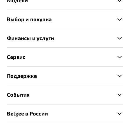
Модели
X50+
Выбор и покупка
S50
Автомобили в наличии
X70
Финансы и услуги
Спецпредложения и Акции
Автокредит
Записаться на тест-драйв
Сервис
Трейд-ин
Получить предложение
Записаться на сервис
Страхование
Поддержка
Руководство по эксплуатации
Расчет КАСКО
Гарантия Belgee
Техническое обслуживание
События
Клиентская поддержка
Калькулятор ТО
Новости
Помощь на дорогах
Belgee в России
Контакты
Belgee Линк
О бренде