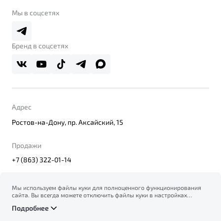
Belgee Клуб
О дилерском центре
Мы в соцсетях
Belgee Плюс
Правовая информация
Реферальная программа
Бренд в соцсетях
Адрес
Ростов-на-Дону, пр. Аксайский, 15
Продажи
+7 (863) 322-01-14
Мы используем файлы куки для полноценного функционирования
сайта. Вы всегда можете отключить файлы куки в настройках
© 2026
вашего браузера. Продолжая использовать сайт, вы соглашаетесь
Правовая информация
Подробнее
на сбор и использование файлов куки, и подтверждаете
Политика конфиденциальности персональных данных
ознакомление с информацией по сбору, использованию и
Официальный сайт Belgee в России