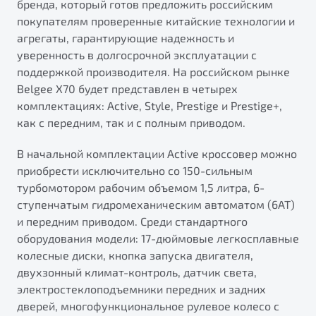
бренда, который готов предложить российским
ПОДДЕРЖКА
Автокредит
О дилерском центре
покупателям проверенные китайские технологии и
агрегаты, гарантирующие надежность и
Трейд-ин
Гарантия Belgee
Правовая информация
уверенность в долгосрочной эксплуатации с
Яркий кроссовер
Страхование
Belgee Линк
поддержкой производителя. На российском рынке
от 2 219 990 ₽*
Belgee X70 будет представлен в четырех
Расчет КАСКО
Belgee Клуб
комплектациях: Active, Style, Prestige и Prestige+,
Обзор
В наличии
Belgee Плюс
как с передним, так и с полным приводом.
Реферальная программа
S50
В начальной комплектации Active кроссовер можно
Клиентская поддержка
приобрести исключительно со 150-сильным
турбомотором рабочим объемом 1,5 литра, 6-
Помощь на дорогах
ступенчатым гидромеханическим автоматом (6АТ)
и передним приводом. Среди стандартного
оборудования модели: 17-дюймовые легкосплавные
колесные диски, кнопка запуска двигателя,
двухзонный климат-контроль, датчик света,
электростеклоподъемники передних и задних
Узнайте о специальных выгодах при покупке
дверей, многофункциональное рулевое колесо с
Элегантный и практичный седан
автомобиля Belgee