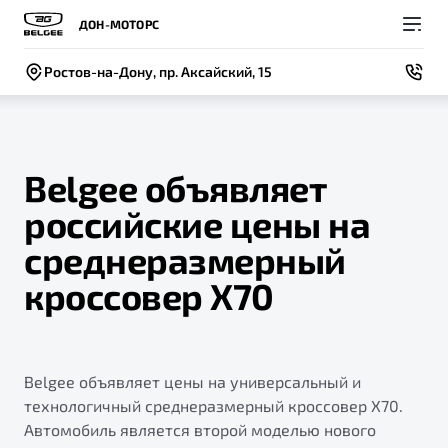
ДОН-МОТОРС
Ростов-на-Дону, пр. Аксайский, 15
Belgee объявляет
российские цены на
Покупателям
Владельцам
О компании
Модели
среднеразмерный
ВЫБОР И ПОКУПКА
СЕРВИС
СОБЫТИЯ
кроссовер X70
Новый
X50+
Автомобили в наличии
Записаться на сервис
Новости
Спецпредложения и Акции
Руководство по эксплуатации
Контакты
Belgee объявляет цены на универсальный и
Записаться на тест-драйв
Техническое обслуживание
BELGEE В РОССИИ
технологичный среднеразмерный кроссовер X70.
Калькулятор ТО
Автомобиль является второй моделью нового
ФИНАНСЫ И УСЛУГИ
О бренде