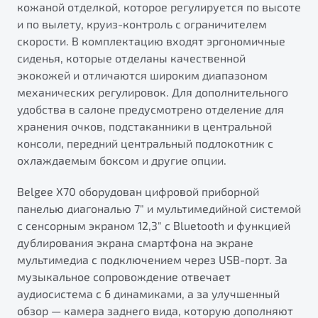
кожаной отделкой, которое регулируется по высоте
от 1 699 990 ₽*
и по вылету, круиз-контроль с ограничителем
Подробно
скорости. В комплектацию входят эргономичные
Обзор
В наличии
сиденья, которые отделаны качественной
экокожей и отличаются широким диапазоном
X70
Будьте еще более уверены на дорогах с программой
механических регулировок. Для дополнительного
"Помощь на дорогах"
Автомобили в наличии
удобства в салоне предусмотрено отделение для
Тест-драйв
хранения очков, подстаканники в центральной
Преимущества программы
Автокредит
консоли, передний центральный подлокотник с
Спецпредложения
охлаждаемым боксом и другие опции.
Belgee X70 оборудован цифровой приборной
Запись на сервис
панелью диагональю 7" и мультимедийной системой
Калькулятор ТО
с сенсорным экраном 12,3" с Bluetooth и функцией
Универсальный кроссовер
Клиентская поддержка
дублирования экрана смартфона на экране
от 2 499 990 ₽*
мультимедиa с подключением через USB-порт. За
музыкальное сопровождение отвечает
аудиосистема с 6 динамиками, а за улучшенный
Обзор
В наличии
обзор — камера заднего вида, которую дополняют