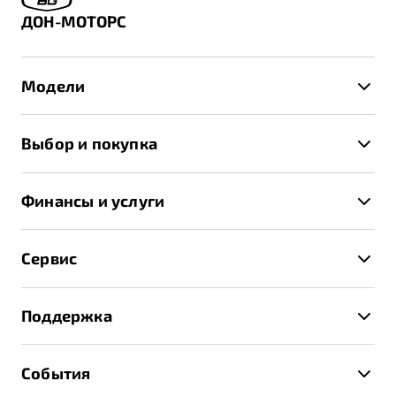
ДОН-МОТОРС
Модели
X50+
Выбор и покупка
S50
Автомобили в наличии
X70
Финансы и услуги
Спецпредложения и Акции
Автокредит
Записаться на тест-драйв
Сервис
Трейд-ин
Получить предложение
Записаться на сервис
Страхование
Поддержка
Руководство по эксплуатации
Расчет КАСКО
Гарантия Belgee
Техническое обслуживание
События
Клиентская поддержка