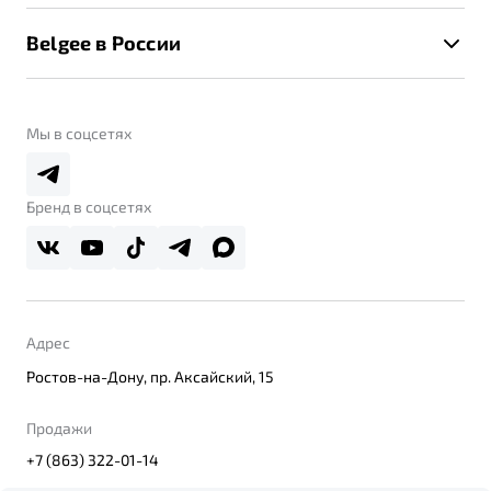
Калькулятор ТО
Новости
Помощь на дорогах
Belgee в России
Контакты
Belgee Линк
О бренде
Belgee Клуб
О дилерском центре
Мы в соцсетях
Belgee Плюс
Правовая информация
Реферальная программа
Бренд в соцсетях
Адрес
Ростов-на-Дону, пр. Аксайский, 15
Продажи
+7 (863) 322-01-14