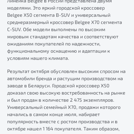
Линейка Belgee в России представлена двумя
ПОДДЕРЖКА
моделями. Это яркий городской кроссовер
Автокредит
О дилерском центре
Belgee X50 сегмента B-SUV и универсальный
Трейд-ин
Гарантия Belgee
Правовая информация
среднеразмерный кроссовер Belgee X70 сегмента
Яркий кроссовер
Страхование
Belgee Линк
C-SUV. Обе модели выполнены по высоким
от 2 219 990 ₽*
мировым стандартам качества и соответствуют
Расчет КАСКО
Belgee Клуб
ожиданиям покупателей по надежности,
Обзор
В наличии
Belgee Плюс
функциональному оснащению и адаптации к
условиям нашего климата.
Реферальная программа
S50
Клиентская поддержка
Результат октября обусловлен высоким спросом на
автомобили бренда и растущим производством на
Помощь на дорогах
заводе в Беларуси. Городской кроссовер X50
доказал свою высокую востребованность на рынке
и был продан в количестве 2 475 экземпляров.
Универсальный семейный X70, продажи которого
начались в самом конце июля, набирает
популярность вместе с ростом производства и в
Узнайте о специальных выгодах при покупке
октябре нашел 1 164 покупателя. Таким образом,
Элегантный и практичный седан
автомобиля Belgee