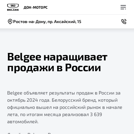
ДОН-МОТОРС
Ростов-на-Дону, пр. Аксайский, 15
Belgee наращивает
продажи в России
Покупателям
Владельцам
О компании
Модели
ВЫБОР И ПОКУПКА
СЕРВИС
СОБЫТИЯ
Новый
Belgee объявляет результаты продаж в России за
X50+
Автомобили в наличии
Записаться на сервис
Новости
октябрь 2024 года. Белорусский бренд, который
Спецпредложения и Акции
Руководство по эксплуатации
Контакты
официально вышел на российский рынок в начале
лета, по итогам месяца реализовал 3 639
Записаться на тест-драйв
Техническое обслуживание
BELGEE В РОССИИ
автомобилей.
Калькулятор ТО
ФИНАНСЫ И УСЛУГИ
О бренде