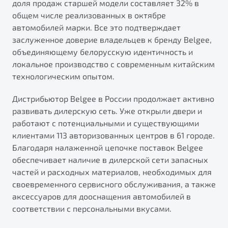
доля продаж старшей модели составляет 32% в
от 1 699 990 ₽*
общем числе реализованных в октябре
Подробно
автомобилей марки. Все это подтверждает
Обзор
В наличии
заслуженное доверие владельцев к бренду Belgee,
объединяющему белорусскую идентичность и
X70
Будьте еще более уверены на дорогах с программой
локальное производство с современным китайским
"Помощь на дорогах"
Автомобили в наличии
технологическим опытом.
Тест-драйв
Преимущества программы
Дистрибьютор Belgee в России продолжает активно
Автокредит
развивать дилерскую сеть. Уже открыли двери и
Спецпредложения
работают с потенциальными и существующими
клиентами 113 авторизованных центров в 61 городе.
Запись на сервис
Благодаря налаженной цепочке поставок Belgee
Калькулятор ТО
обеспечивает наличие в дилерской сети запасных
Универсальный кроссовер
Клиентская поддержка
частей и расходных материалов, необходимых для
своевременного сервисного обслуживания, а также
от 2 499 990 ₽*
аксессуаров для дооснащения автомобилей в
соответствии с персональными вкусами.
Обзор
В наличии