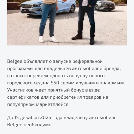
ПОДДЕРЖКА
Автокредит
О дилерском центре
Трейд-ин
Гарантия Belgee
Правовая информация
Яркий кроссовер
Страхование
Belgee Линк
от 2 219 990 ₽*
Расчет КАСКО
Belgee Клуб
Обзор
В наличии
Belgee Плюс
Реферальная программа
Belgee объявляет о запуске реферальной
S50
программы для владельцев автомобилей бренда,
Клиентская поддержка
готовых порекомендовать покупку нового
Помощь на дорогах
городского седана S50 своим друзьям и знакомым.
Участников ждет приятный бонус в виде
сертификатов для приобретения товаров на
популярном маркетплейсе.
До 15 декабря 2025 года владельцу автомобиля
Belgee необходимо:
Узнайте о специальных выгодах при покупке
Элегантный и практичный седан
автомобиля Belgee