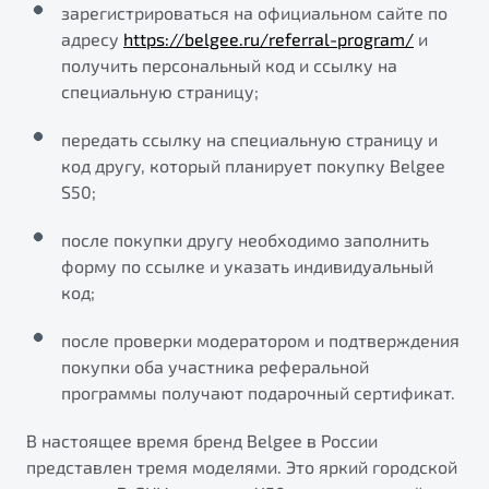
зарегистрироваться на официальном сайте по
от 1 699 990 ₽*
адресу
https://belgee.ru/referral-program/
и
Подробно
получить персональный код и ссылку на
Обзор
В наличии
специальную страницу;
X70
Будьте еще более уверены на дорогах с программой
передать ссылку на специальную страницу и
"Помощь на дорогах"
Автомобили в наличии
код другу, который планирует покупку Belgee
Тест-драйв
S50;
Преимущества программы
Автокредит
Спецпредложения
после покупки другу необходимо заполнить
форму по ссылке и указать индивидуальный
код;
Запись на сервис
Калькулятор ТО
после проверки модератором и подтверждения
Универсальный кроссовер
Клиентская поддержка
покупки оба участника реферальной
программы получают подарочный сертификат.
от 2 499 990 ₽*
В настоящее время бренд Belgee в России
Обзор
В наличии
представлен тремя моделями. Это яркий городской