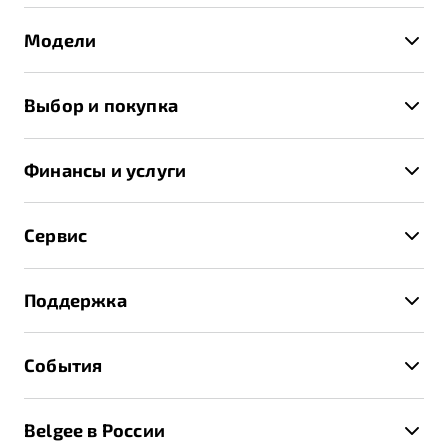
Модели
X50+
Выбор и покупка
S50
Автомобили в наличии
X70
Финансы и услуги
Спецпредложения и Акции
Автокредит
Записаться на тест-драйв
Сервис
Трейд-ин
Получить предложение
Записаться на сервис
Страхование
Поддержка
Руководство по эксплуатации
Расчет КАСКО
Гарантия Belgee
Техническое обслуживание
События
Клиентская поддержка
Калькулятор ТО
Новости
Помощь на дорогах
Belgee в России
Контакты