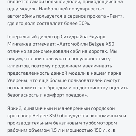
является самой большой долей, приходящейся на
от 1 699 990 ₽*
одну модель. Наибольшей популярностью
Подробно
автомобиль пользуется в сервисе проката «Рент»,
Обзор
В наличии
где его доля составляет более 30%.
X70
Генеральный директор Ситидрайва Эдуард
Будьте еще более уверены на дорогах с программой
"Помощь на дорогах"
Мингажев отмечает: «Автомобили Belgee X50
Автомобили в наличии
отлично зарекомендовали себя на дорогах. Мы
Тест-драйв
Преимущества программы
видим, что они пользуются популярностью у
Автокредит
клиентов, поэтому продолжаем увеличивать
Спецпредложения
представленность данной модели в нашем парке.
Уверены, что еще больше пользователей смогут
Запись на сервис
познакомиться с брендом и по достоинству оценить
Калькулятор ТО
безопасность и комфорт поездок».
Универсальный кроссовер
Клиентская поддержка
Яркий, динамичный и маневренный городской
от 2 499 990 ₽*
кроссовер Belgee X50 оборудуется экономичным и
производительным бензиновым турбомотором
Обзор
В наличии
рабочим объемом 1,5 л и мощностью 150 л. с. в