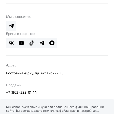
Belgee Линк
О бренде
Belgee Клуб
О дилерском центре
Мы в соцсетях
Belgee Плюс
Правовая информация
Реферальная программа
Бренд в соцсетях
Адрес
Ростов-на-Дону, пр. Аксайский, 15
Продажи
+7 (863) 322-01-14
Мы используем файлы куки для полноценного функционирования
сайта. Вы всегда можете отключить файлы куки в настройках
© 2026