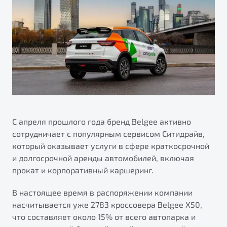
ПОДДЕРЖКА
Автокредит
О дилерском центре
Трейд-ин
Гарантия Belgee
Правовая информация
Яркий кроссовер
Страхование
Belgee Линк
от 2 219 990 ₽*
Расчет КАСКО
Belgee Клуб
Обзор
В наличии
Belgee Плюс
Реферальная программа
S50
Клиентская поддержка
С апреля прошлого года бренд Belgee активно
сотрудничает с популярным сервисом Ситидрайв,
Помощь на дорогах
который оказывает услуги в сфере краткосрочной
и долгосрочной аренды автомобилей, включая
прокат и корпоративный каршеринг.
В настоящее время в распоряжении компании
насчитывается уже 2783 кроссовера Belgee X50,
что составляет около 15% от всего автопарка и
Узнайте о специальных выгодах при покупке
Элегантный и практичный седан
автомобиля Belgee