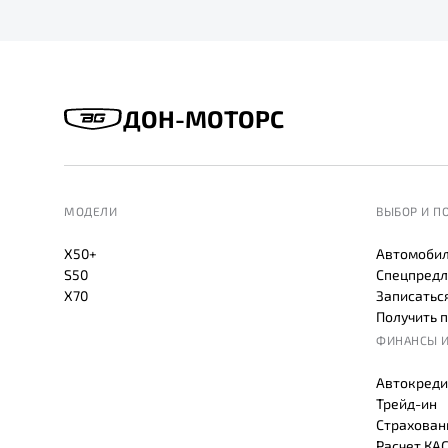
ДОН-МОТОРС
МОДЕЛИ
ВЫБОР И П
X50+
Автомобил
S50
Спецпредл
X70
Записаться
Получить 
ФИНАНСЫ И
Автокреди
Трейд-ин
Страхован
Расчет КА