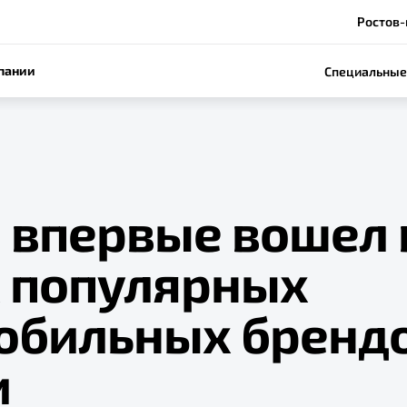
Ростов-
пании
Специальные
 впервые вошел 
 популярных
обильных брендо
и