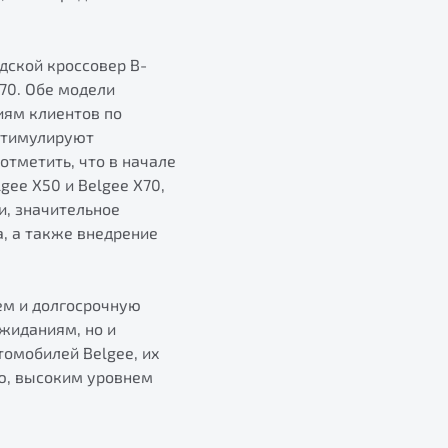
дской кроссовер B-
70. Обе модели
иям клиентов по
стимулируют
тметить, что в начале
ee X50 и Belgee X70,
и, значительное
, а также внедрение
ем и долгосрочную
жиданиям, но и
томобилей Belgee, их
ю, высоким уровнем