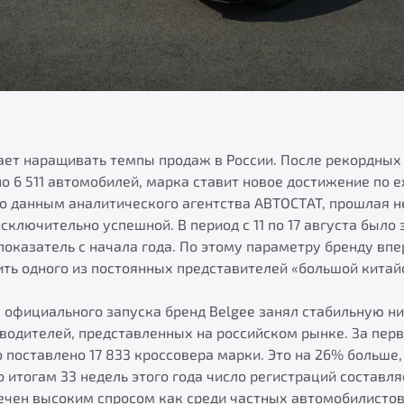
ает наращивать темпы продаж в России. После рекордных
о 6 511 автомобилей, марка ставит новое достижение по
о данным аналитического агентства АВТОСТАТ, прошлая н
сключительно успешной. В период с 11 по 17 августа было 
оказатель с начала года. По этому параметру бренду вп
ть одного из постоянных представителей «большой китай
а официального запуска бренд Belgee занял стабильную н
водителей, представленных на российском рынке. За пер
о поставлено 17 833 кроссовера марки. Это на 26% больше
о итогам 33 недель этого года число регистраций составля
ечен высоким спросом как среди частных автомобилистов,