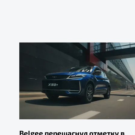
Belgee перешагнул отметку в