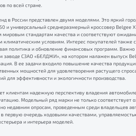
в по всей стране.
нд в России представлен двумя моделями. Это яркий горо
X50 и универсальный среднеразмерный кроссовер Belgee X
 мировым стандартам качества и соответствуют ожидан
м климатическим условиям. Интерес покупателей также 
вая политика и обновление финансовых программ. Важно о
м заводе СЗАО «БЕЛДЖИ», на котором налажен выпуск Belg
ация. В ее задачи входило повышение качества продукци
твенных мощностей для удовлетворения растущего спроса
ий для эффективности и экологичности производства.
ает клиентам надежную перспективу владения автомобил
атацию. Модельный ряд марки не только соответствует о
сно недавним опросам, проведенным среди владельцев ав
 в первую очередь ходовыми качествами, управляемость
стерьера и интерьера моделей.