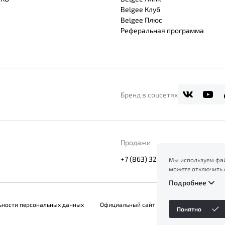
Belgee Клуб
Belgee Плюс
Реферальная программа
Бренд в соцсетях
Продажи
+7 (863) 322-01-14
Мы используем фай
можете отключить 
сайт, вы соглашает
Подробнее
ознакомление с ин
файлов куки в
Поли
ьности персональных данных
Официальный сайт Belgee в России
Понятно