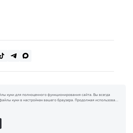
лы куки для полноценного функционирования сайта. Вы всегда
файлы куки в настройках вашего браузера. Продолжая использовать
есь на сбор и использование файлов куки, и подтверждаете
формацией по сбору, использованию и возможной блокировке
тике конфиденциальности
.
Сделано в ПЕРКС