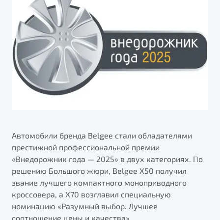
ПОДДЕРЖКА
Автокредит
О дилерском центре
Трейд-ин
Гарантия Belgee
Правовая информация
Яркий кроссовер
Страхование
Belgee Линк
от 2 219 990 ₽*
Расчет КАСКО
Belgee Клуб
Обзор
В наличии
Belgee Плюс
Реферальная программа
S50
Клиентская поддержка
Помощь на дорогах
Автомобили бренда Belgee стали обладателями
престижной профессиональной премии
«Внедорожник года — 2025» в двух категориях. По
решению Большого жюри, Belgee X50 получил
звание лучшего компактного моноприводного
кроссовера, а X70 возглавил специальную
номинацию «Разумный выбор. Лучшее
Узнайте о специальных выгодах при покупке
Элегантный и практичный седан
соотношение цены и качества».
автомобиля Belgee