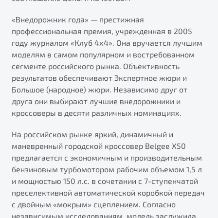
от 1 699 990 ₽*
Подробно
«Внедорожник года» — престижная
профессиональная премия, учрежденная в 2005
Обзор
В наличии
году журналом «Клуб 4х4». Она вручается лучшим
моделям в самом популярном и востребованном
X70
Будьте еще более уверены на дорогах с программой
сегменте российского рынка. Объективность
"Помощь на дорогах"
Автомобили в наличии
результатов обеспечивают Экспертное жюри и
Тест-драйв
Преимущества программы
Большое (народное) жюри. Независимо друг от
Автокредит
друга они выбирают лучшие внедорожники и
Спецпредложения
кроссоверы в десяти различных номинациях.
На российском рынке яркий, динамичный и
Запись на сервис
маневренный городской кроссовер Belgee X50
Калькулятор ТО
предлагается с экономичным и производительным
Универсальный кроссовер
Клиентская поддержка
бензиновым турбомотором рабочим объемом 1,5 л
от 2 499 990 ₽*
и мощностью 150 л.с. в сочетании с 7-ступенчатой
преселективной автоматической коробкой передач
Обзор
В наличии
с двойным «мокрым» сцеплением. Согласно
независимым исследованиям, модель заслужила