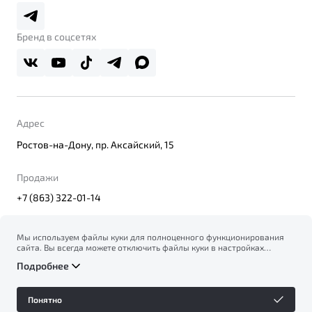
Belgee Плюс
Правовая информация
Реферальная программа
Бренд в соцсетях
Адрес
Ростов-на-Дону, пр. Аксайский, 15
Продажи
+7 (863) 322-01-14
Мы используем файлы куки для полноценного функционирования
сайта. Вы всегда можете отключить файлы куки в настройках
© 2026
вашего браузера. Продолжая использовать сайт, вы соглашаетесь
Правовая информация
Подробнее
на сбор и использование файлов куки, и подтверждаете
Политика конфиденциальности персональных данных
ознакомление с информацией по сбору, использованию и
Официальный сайт Belgee в России
возможной блокировке файлов куки в
Политике
Сделано в ПЕРКС
Понятно
конфиденциальности
.