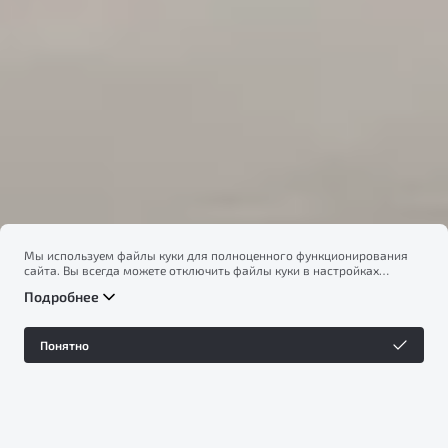
Бренд Geely
Мы используем файлы куки для полноценного функционирования
сайта. Вы всегда можете отключить файлы куки в настройках
вашего браузера. Продолжая использовать сайт, вы соглашаетесь
Подробнее
на сбор и использование файлов куки, и подтверждаете
ознакомление с информацией по сбору, использованию и
возможной блокировке файлов куки в
Политике
Понятно
конфиденциальности
.